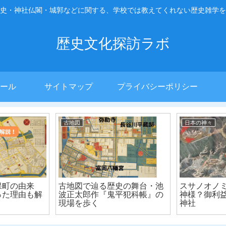
史・神社仏閣・城郭などに関する、学校では教えてくれない歴史雑学を
歴史文化探訪ラボ
ール
サイトマップ
プライバシーポリシー
ギリシア神話
古地図
暮らし｜１日２
早わかりギリシア神話｜牡牛
古地図で
、江戸の庶民も
に姿を変え、エウロペをさら
「桜田門
【大蔵永常『日
ったゼウス【ゼウスの情事】
く
ひ』】