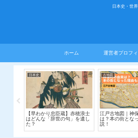
日本史・世界
ホーム
運営者プロフィ
世界史
日本史
には江戸時
中国・故事成語の由来｜杞憂
浮世絵江戸の
に建ち続け
食から３食へ
！
白米を食べる
用助食竈の賑