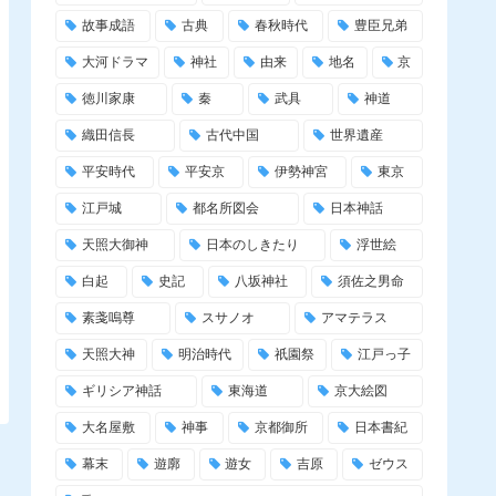
故事成語
古典
春秋時代
豊臣兄弟
大河ドラマ
神社
由来
地名
京
徳川家康
秦
武具
神道
織田信長
古代中国
世界遺産
平安時代
平安京
伊勢神宮
東京
江戸城
都名所図会
日本神話
天照大御神
日本のしきたり
浮世絵
白起
史記
八坂神社
須佐之男命
素戔嗚尊
スサノオ
アマテラス
天照大神
明治時代
祇園祭
江戸っ子
ギリシア神話
東海道
京大絵図
大名屋敷
神事
京都御所
日本書紀
幕末
遊廓
遊女
吉原
ゼウス