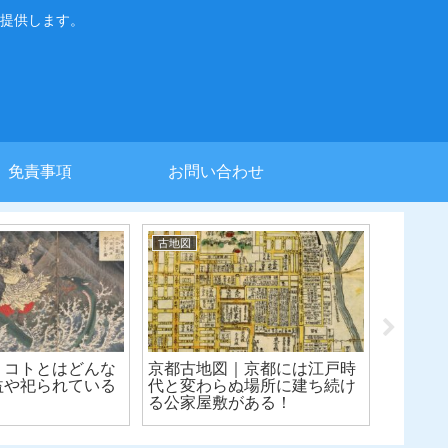
提供します。
免責事項
お問い合わせ
古地図
日本
辿る歴史の舞台・
江戸の古地図｜かつての日比
京都
外の変」の現場を歩
谷は海の中！埋め立てで誕生
高瀬
した新たな町
倉了