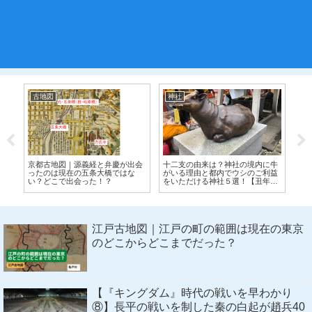
古地図
古地図
来は？神社の境内に牛
江戸の古地図｜日本最古の小石川
江戸の古地図｜かつての
と都内でウシのご利益
植物園の歴史は江戸時代の「薬草
海の中！埋め立てで誕生
る神社５選！【丑年生
園」にはじまる
な町
江戸古地図｜江戸の町の範囲は現在の東京
のどこからどこまでだった？
【『キングダム』時代の戦いを早わかり
⑧】長平の戦いを制した秦の白起が趙兵40