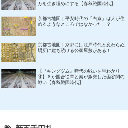
万を生き埋めにする【春秋戦国時代】
京都古地図｜平安時代の「右京」は人が住
めるようなところではなかった！？
京都古地図｜京都には江戸時代と変わらぬ
場所に建ち続ける公家屋敷がある！
【『キングダム』時代の戦いを早わかり
④】６か国合従軍と秦が激突した函谷関の
戦い【春秋戦国時代】