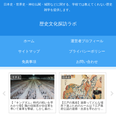
日本史・世界史・神社仏閣・城郭などに関する、学校では教えてくれない歴史
雑学を提供します。
歴史文化探訪ラボ
ホーム
運営者プロフィール
サイトマップ
プライバシーポリシー
免責事項
お問い合わせ
世界史
日本史
古
地
【『キングダム』時代の戦いを早
【江戸の風俗】遊廓ってどんな場
京
わかり⑩】魏の信陵君が合従軍を
所？遊ぶためのルールは？江戸幕
変
率いて秦軍を撃破。しかし秦の離
府公認の遊廓・吉原を早わかり！
敷
間の策により、魏王に排除される
【庶民の憧れ】
【春秋戦国時代】