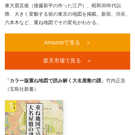
東大震災後（後藤新平の作った江戸）、昭和30年代以
降、大きく変貌する前の東京の地図を掲載。新宿、渋谷、
六本木など、重ね地図でその変化がわかる。
Amazonで見る ＞
楽天市場で見る ＞
『
カラー版重ね地図で読み解く大名屋敷の謎
』竹内正浩
（宝島社新書）