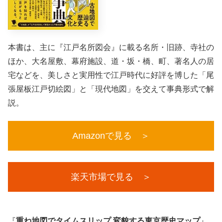
本書は、主に『江戸名所図会』に載る名所・旧跡、寺社の
ほか、大名屋敷、幕府施設、道・坂・橋、町、著名人の居
宅などを、美しさと実用性で江戸時代に好評を博した「尾
張屋板江戸切絵図」と「現代地図」を交えて事典形式で解
説。
Amazonで見る ＞
楽天市場で見る ＞
『
重ね地図でタイムスリップ 変貌する東京歴史マップ
』