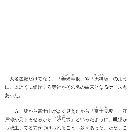
ぜん
こう
じ
てん
じん
大名屋敷だけでなく、「
善
光
寺
坂」や「
天
神
坂」のよう
に、坂近くに鎮座する寺社がその名の由来となるケースも
あった。
ふ
じ
み
一方、坂から富士山がよく見えたから「
富
士
見
坂」、江
しお
み
戸湾が見下ろせるから「
汐
見
坂」といったように、眺望か
ら派生して名前がつけられることも多々あった。ただしこ