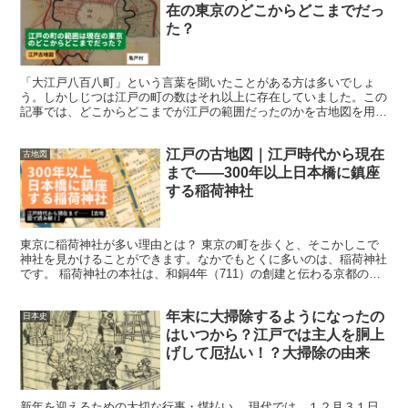
在の東京のどこからどこまでだっ
た？
「大江戸八百八町」という言葉を聞いたことがある方は多いでしょ
う。しかしじつは江戸の町の数はそれ以上に存在していました。この
記事では、どこからどこまでが江戸の範囲だったのかを古地図を用い
て解説します。 役所によって江戸の町の範囲は異なっていた...
江戸の古地図｜江戸時代から現在
古地図
まで――300年以上日本橋に鎮座
する稲荷神社
東京に稲荷神社が多い理由とは？ 東京の町を歩くと、そこかしこで
神社を見かけることができます。なかでもとくに多いのは、稲荷神社
です。 稲荷神社の本社は、和銅4年（711）の創建と伝わる京都の伏
見稲荷大社です。山城国（現在の京都府）の豪族だった...
年末に大掃除するようになったの
日本史
はいつから？江戸では主人を胴上
げして厄払い！？大掃除の由来
新年を迎えるための大切な行事・煤払い 現代では、１２月３１日