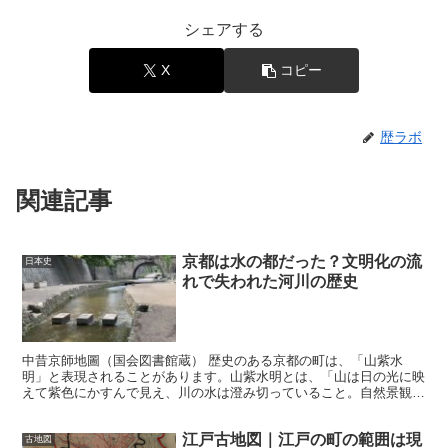
シェアする
X
コピー
歴ラボ
関連記事
京都は水の都だった？文明化の流
日本史
れで失われた河川の歴史
中昔京師地圖（国会図書館蔵） 歴史のある京都の町は、「山紫水
明」と表現されることがあります。山紫水明とは、「山は日の光に映
えて紫色にかすんで見え、川の水は澄み切っていること。自然景観の
美しさを表わす」という意味合いを持つ表現です。 たしかに...
江戸古地図｜江戸の町の範囲は現
古地図