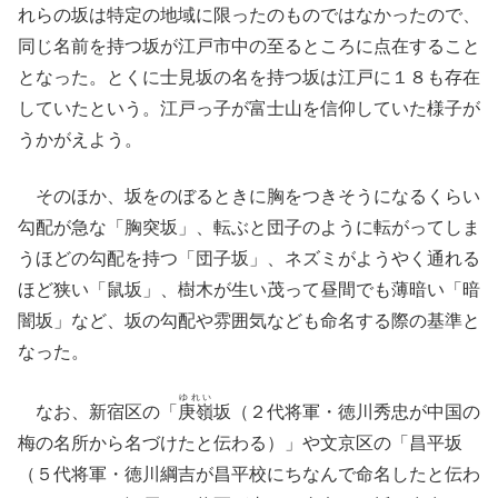
れらの坂は特定の地域に限ったのものではなかったので、
同じ名前を持つ坂が江戸市中の至るところに点在すること
となった。とくに士見坂の名を持つ坂は江戸に１８も存在
していたという。江戸っ子が富士山を信仰していた様子が
うかがえよう。
そのほか、坂をのぼるときに胸をつきそうになるくらい
勾配が急な「胸突坂」、転ぶと団子のように転がってしま
うほどの勾配を持つ「団子坂」、ネズミがようやく通れる
ほど狭い「鼠坂」、樹木が生い茂って昼間でも薄暗い「暗
闇坂」など、坂の勾配や雰囲気なども命名する際の基準と
なった。
ゆれい
なお、新宿区の「
庚嶺
坂（２代将軍・徳川秀忠が中国の
梅の名所から名づけたと伝わる）」や文京区の「昌平坂
（５代将軍・徳川綱吉が昌平校にちなんで命名したと伝わ