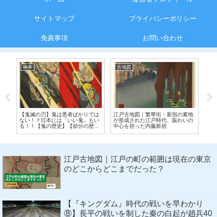
サイトマップ
プライバシーポリシー
免責事項
お問い合わせ
神事
古地図
神
石
【鬼滅の刃】鬼は悪者ばかりでは
江戸古地図｜繁華街・新宿の素地
お
ない！？日本には「いい鬼」もい
が形成された江戸時代、賑わいの
ら
る！！【鬼の歴史】【節分の歴
中心を担った内藤新宿
史】
江戸古地図｜江戸の町の範囲は現在の東京
のどこからどこまでだった？
【『キングダム』時代の戦いを早わかり
⑧】長平の戦いを制した秦の白起が趙兵40