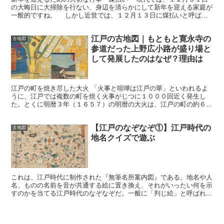
の大晦日に大掃除を行ない、身辺を清らかにして新年を迎える家庭が
一般的ですね。 しかし近世では、１２月１３日に煤払いと呼ばれ
る大掃除が行なわれました。 大掃除のことを煤払いと呼...
江戸の古地図｜もともと寛永寺の
古地図
参道だった上野広小路が盛り場と
して発展したのはなぜ？理由は
江戸の町を焼き尽した大火 「火事と喧嘩は江戸の華」といわれるよ
うに、江戸では複数の町を焼く火事がじつに１０００回近く発生し
た。とくに明暦３年（１６５７）の明暦の大火は、江戸の町の約６割
を焼き尽くし、１０万人を超える死者を出すほどの大惨事とな...
【江戸のなぞなぞ①】江戸時代の
古地図
地名クイズで遊ぶ
これは、江戸時代に制作された『無筆名所案内図』である。地名や人
名、ものの名前を音が共通する絵に置き換え、それがいったい何を示
すのかを当てる江戸時代のなぞなぞだ。一般に「判じ絵」と呼ばれ
る。 タイトルにつけられた「無筆」は「読み書きのできな...