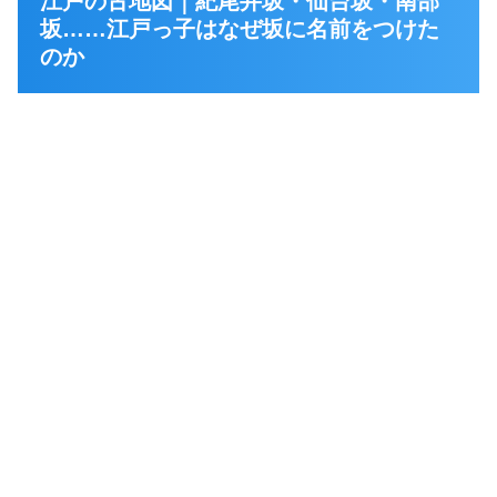
江戸の古地図｜紀尾井坂・仙台坂・南部
坂……江戸っ子はなぜ坂に名前をつけた
のか