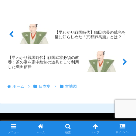
【早わかり戦国時代】織田信長の威光を
世に知らしめた「京都御馬揃」とは？
【早わかり戦国時代】戦国武将必須の教
養！茶の湯を家中統制の道具として利用
した織田信長
ホーム
日本史
古地図
歴史文化探訪ラボ
メニュー
ホーム
検索
トップ
サイドバー