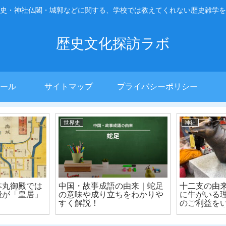
史・神社仏閣・城郭などに関する、学校では教えてくれない歴史雑学を
歴史文化探訪ラボ
ール
サイトマップ
プライバシーポリシー
世界史
神社
本丸御殿では
中国・故事成語の由来｜蛇足
十二支の由
殿が「皇居」
の意味や成り立ちをわかりや
に牛がいる
すく解説！
のご利益を
選！【丑年