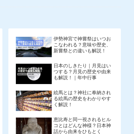
伊勢神宮で神嘗祭はいつお
こなわれる？意味や歴史、
新嘗祭との違いも解説！
日本のしきたり｜月見はい
つする？月見の歴史や由来
も解説！｜年中行事
絵馬とは？神社に奉納され
る絵馬の歴史をわかりやす
く解説！
恵比寿と同一視されるヒル
コとはどんな神様？日本神
話から由来をひもとく