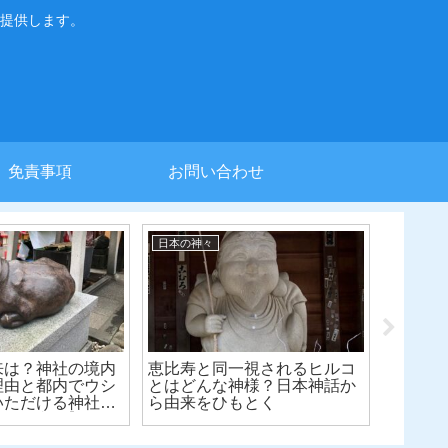
提供します。
免責事項
お問い合わせ
日本の神々
日本の神
来は？神社の境内
恵比寿と同一視されるヒルコ
ツクヨ
理由と都内でウシ
とはどんな神様？日本神話か
ラスと
いただける神社５
ら由来をひもとく
ら由来
生まれ必見】