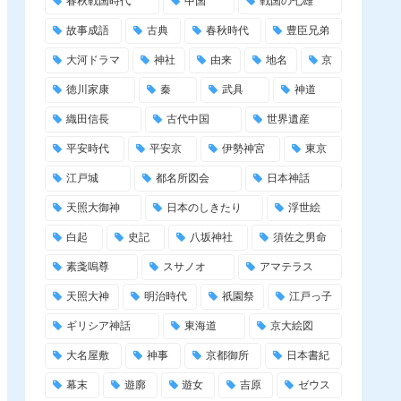
春秋戦国時代
中国
戦国の七雄
故事成語
古典
春秋時代
豊臣兄弟
大河ドラマ
神社
由来
地名
京
徳川家康
秦
武具
神道
織田信長
古代中国
世界遺産
平安時代
平安京
伊勢神宮
東京
江戸城
都名所図会
日本神話
天照大御神
日本のしきたり
浮世絵
白起
史記
八坂神社
須佐之男命
素戔嗚尊
スサノオ
アマテラス
天照大神
明治時代
祇園祭
江戸っ子
ギリシア神話
東海道
京大絵図
大名屋敷
神事
京都御所
日本書紀
幕末
遊廓
遊女
吉原
ゼウス