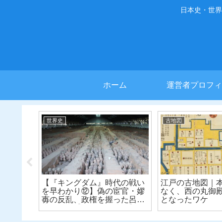
日本史・世界
ホーム
運営者プロフィ
世界史
古地図
来｜桃源
【『キングダム』時代の戦い
江戸の古地図｜
を早わかり⑫】偽の宦官・嫪
なく、西の丸御
毐の反乱、政権を握った呂不
となったワケ
韋の最期【春秋戦国時代】