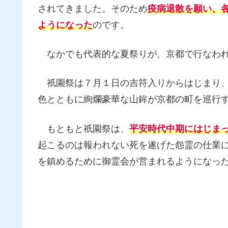
されてきました。そのため
疫病退散を願い、
ようになった
のです。
なかでも代表的な夏祭りが、京都で行なわ
祇園祭は７月１日の吉符入りからはじまり、
色とともに絢爛豪華な山鉾が京都の町を巡行
もともと祇園祭は、
平安時代中期にはじま
起こるのは報われない死を遂げた怨霊の仕業
を鎮めるために御霊会が営まれるようになっ