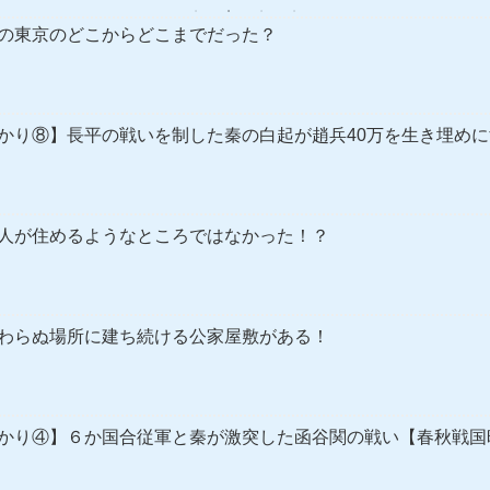
の東京のどこからどこまでだった？
かり⑧】長平の戦いを制した秦の白起が趙兵40万を生き埋め
人が住めるようなところではなかった！？
わらぬ場所に建ち続ける公家屋敷がある！
かり④】６か国合従軍と秦が激突した函谷関の戦い【春秋戦国