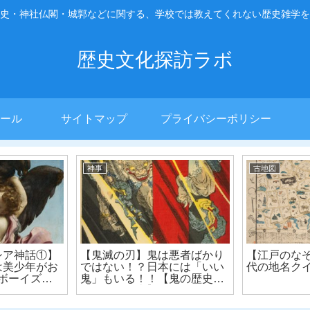
史・神社仏閣・城郭などに関する、学校では教えてくれない歴史雑学を
歴史文化探訪ラボ
ール
サイトマップ
プライバシーポリシー
神事
古地図
シア神話①】
【鬼滅の刃】鬼は悪者ばかり
【江戸のな
は美少年がお
ではない！？日本には「いい
代の地名ク
のボーイズラ
鬼」もいる！！【鬼の歴史】
【節分の歴史】