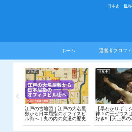
日本史・世界
ホーム
運営者プロフィ
古地図
世界史
出川」と
江戸の古地図｜江戸の大名屋
【早わかりギリ
流れてい
敷から日本屈指のオフィスビ
神々の王ゼウス
【古地
ル街へ｜丸の内の変遷の歴史
好き!!【天上界
ブ】