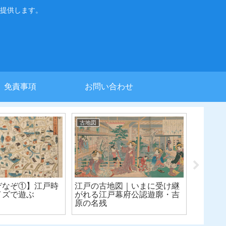
提供します。
免責事項
お問い合わせ
古地図
古地図
ぞなぞ①】江戸時
江戸の古地図｜いまに受け継
京都古
イズで遊ぶ
がれる江戸幕府公認遊廓・吉
出会っ
原の名残
ではな
た！？