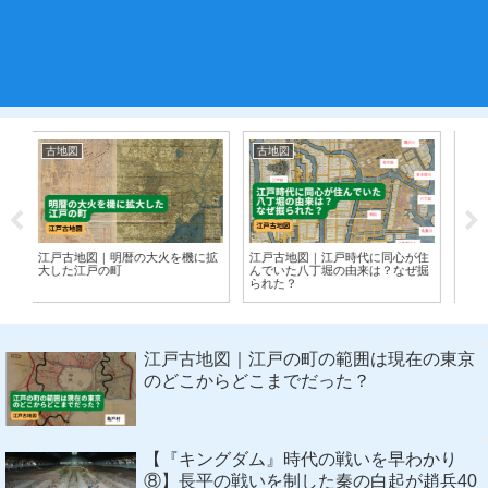
古地図
古地図
古
に拡
江戸古地図｜江戸時代に同心が住
江戸古地図｜寛永寺に黒門･･･上
江
んでいた八丁堀の由来は？なぜ掘
野戦争の痕跡を歩く
在
られた？
た
江戸古地図｜江戸の町の範囲は現在の東京
のどこからどこまでだった？
【『キングダム』時代の戦いを早わかり
⑧】長平の戦いを制した秦の白起が趙兵40