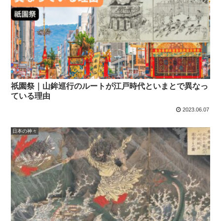
祇園祭｜山鉾巡行のルートが江戸時代といまとで異なっ
ている理由
2023.06.07
日本の神々