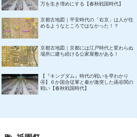
万を生き埋めにする【春秋戦国時代】
京都古地図｜平安時代の「右京」は人が住
めるようなところではなかった！？
京都古地図｜京都には江戸時代と変わらぬ
場所に建ち続ける公家屋敷がある！
【『キングダム』時代の戦いを早わかり
④】６か国合従軍と秦が激突した函谷関の
戦い【春秋戦国時代】