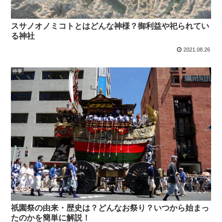
スサノオノミコトとはどんな神様？御利益や祀られてい
る神社
2021.08.26
神事
祇園祭の由来・歴史は？どんなお祭り？いつから始まっ
たのかを簡単に解説！