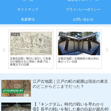
サイトマップ
プライバシーポリシー
免責事項
お問い合わせ
日本史
古地図
日
の
京都古絵図｜鴨川に並行して高瀬
京都古地図｜京都御所の角が折れ
ア
川が掘削された理由｜角倉了以・
曲がっている謎
ノ
素庵父子の活躍
り
江戸古地図｜江戸の町の範囲は現在の東京
のどこからどこまでだった？
【『キングダム』時代の戦いを早わかり
⑧】長平の戦いを制した秦の白起が趙兵40