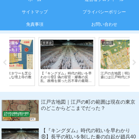
サイトマップ
プライバシーポリシー
免責事項
お問い合わせ
世界史
古地図
神
公
【『キングダム』時代の戦いを早
江戸の古地図｜明治神宮の広大な
世
敷
わかり⑫】偽の宦官・嫪毐の反
森には江戸時代に何があった？
に
乱、政権を握った呂不韋の最期
【春秋戦国時代】
江戸古地図｜江戸の町の範囲は現在の東京
のどこからどこまでだった？
【『キングダム』時代の戦いを早わかり
⑧】長平の戦いを制した秦の白起が趙兵40