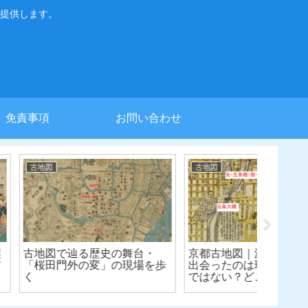
提供します。
免責事項
お問い合わせ
世界史
世界史
区｜「今出川」と
【『キングダム』時代の戦い
【『キ
はどこを流れてい
を早わかり②】桂陵の戦いを
を早わ
地名由来【古地
通じて世にとどろいた斉の軍
と秦が
師・孫臏の名声【春秋戦国時
【春秋
代】