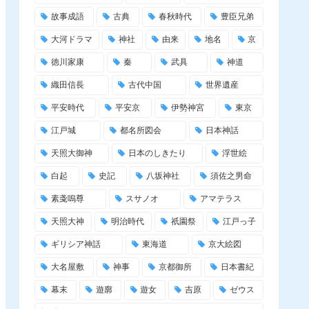
故事成語
古典
春秋時代
豊臣兄弟
大河ドラマ
神社
由来
地名
京
徳川家康
秦
武具
神道
織田信長
古代中国
世界遺産
平安時代
平安京
伊勢神宮
東京
江戸城
都名所図会
日本神話
天照大御神
日本のしきたり
浮世絵
白起
史記
八坂神社
須佐之男命
素戔嗚尊
スサノオ
アマテラス
天照大神
明治時代
祇園祭
江戸っ子
ギリシア神話
東海道
京大絵図
大名屋敷
神事
京都御所
日本書紀
幕末
遊廓
遊女
吉原
ゼウス