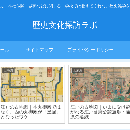
史・神社仏閣・城郭などに関する、学校では教えてくれない歴史雑学を
歴史文化探訪ラボ
ール
サイトマップ
プライバシーポリシー
古地図
古地図
義経と弁慶が
江戸古地図｜明暦の大火を機
京都市上京
在の五条大橋
に拡大した江戸の町
呼ばれる川
で出会っ
る？｜京都
図】