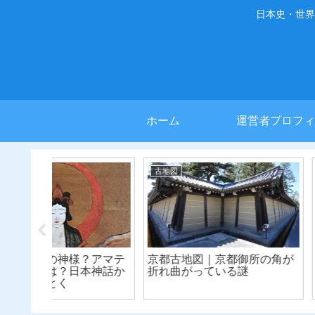
日本史・世界
ホーム
運営者プロフィ
古地図
古地図
に受け継
古地図で辿る歴史の舞台・
京都古地図｜源
遊廓・吉
「桜田門外の変」の現場を歩
出会ったのは現
く
ではない？どこ
た！？