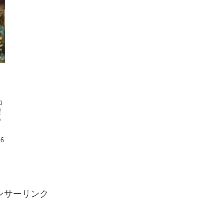
ロ
望
で
』
16
ンサーリンク