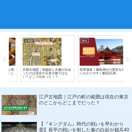
古地図
神社
日
境
京都古地図｜源義経と弁慶が出会
世界遺産｜厳島神社の歴史を簡単
京
じ
ったのは現在の五条大橋ではな
にわかりやすく解説|広島
寺
い？どこで出会った！？
の
江戸古地図｜江戸の町の範囲は現在の東京
のどこからどこまでだった？
【『キングダム』時代の戦いを早わかり
⑧】長平の戦いを制した秦の白起が趙兵40