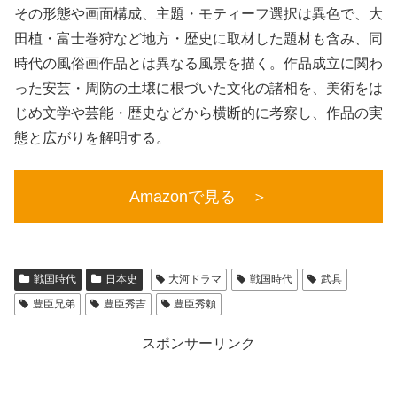
その形態や画面構成、主題・モティーフ選択は異色で、大
田植・富士巻狩など地方・歴史に取材した題材も含み、同
時代の風俗画作品とは異なる風景を描く。作品成立に関わ
った安芸・周防の土壌に根づいた文化の諸相を、美術をは
じめ文学や芸能・歴史などから横断的に考察し、作品の実
態と広がりを解明する。
Amazonで見る ＞
戦国時代
日本史
大河ドラマ
戦国時代
武具
豊臣兄弟
豊臣秀吉
豊臣秀頼
スポンサーリンク