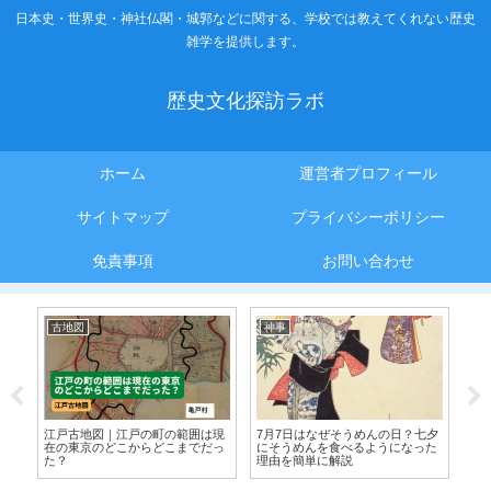
日本史・世界史・神社仏閣・城郭などに関する、学校では教えてくれない歴史
雑学を提供します。
歴史文化探訪ラボ
ホーム
運営者プロフィール
サイトマップ
プライバシーポリシー
免責事項
お問い合わせ
古地図
神事
神
か
江戸古地図｜江戸の町の範囲は現
7月7日はなぜそうめんの日？七夕
祇
食
在の東京のどこからどこまでだっ
にそうめんを食べるようになった
祭
賑
た？
理由を簡単に解説
単