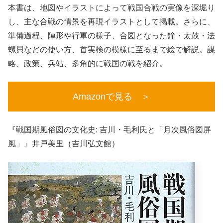
本書は、地図やイラストによって戦国合戦の実像を深堀り
し、主な合戦の情景を再現イラストとして掲載。さらに、
準備過程、陣形や行軍の様子、合図となった鐘・太鼓・法
螺貝などの使い方、首実検の模様に至るまで絵で解説。謀
略、政策、兵站、多角的に戦国の戦を紹介。
Amazonで見る ＞
『戦国期風俗図の文化史: 吉川・毛利氏と「月次風俗図屏
風」』井戸美里（吉川弘文館）