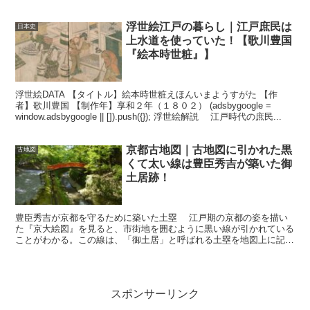
８年（１５９０）のこと。豊臣秀吉が小田原の北条氏を攻め...
浮世絵江戸の暮らし｜江戸庶民は
日本史
上水道を使っていた！【歌川豊国
『絵本時世粧』】
浮世絵DATA 【タイトル】絵本時世粧えほんいまようすがた 【作
者】歌川豊国 【制作年】享和２年（１８０２） (adsbygoogle =
window.adsbygoogle || []).push({}); 浮世絵解説 江戸時代の庶民...
京都古地図｜古地図に引かれた黒
古地図
くて太い線は豊臣秀吉が築いた御
土居跡！
豊臣秀吉が京都を守るために築いた土塁 江戸期の京都の姿を描い
た『京大絵図』を見ると、市街地を囲むように黒い線が引かれている
ことがわかる。この線は、「御土居」と呼ばれる土塁を地図上に記し
たものである。 御土居は市街地の防衛と、鴨川などの河...
スポンサーリンク