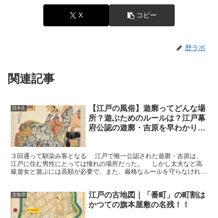
X
コピー
歴ラボ
関連記事
【江戸の風俗】遊廓ってどんな場
日本史
所？遊ぶためのルールは？江戸幕
府公認の遊廓・吉原を早わかり！
【庶民の憧れ】
３回通って馴染み客となる 江戸で唯一公認された遊廓・吉原は、
江戸に住む男性にとっては憧れの場所だった。 しかし太夫など高
級遊女と遊ぶには高額が必要で、また、厳格なルールを守らなければ
いけなかった。それを知るのに役立ったのが『吉原細見』と...
江戸の古地図｜「番町」の町割は
古地図
かつての旗本屋敷の名残！！