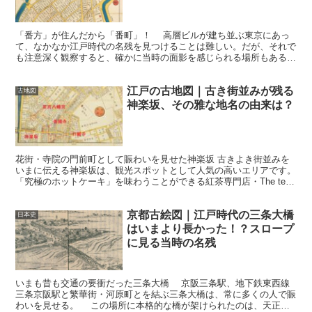
「番方」が住んだから「番町」！ 高層ビルが建ち並ぶ東京にあっ
て、なかなか江戸時代の名残を見つけることは難しい。だが、それで
も注意深く観察すると、確かに当時の面影を感じられる場所もある。
たとえば、東京メトロ有楽町線・市ヶ谷駅から麹町駅に...
江戸の古地図｜古き街並みが残る
古地図
神楽坂、その雅な地名の由来は？
花街・寺院の門前町として賑わいを見せた神楽坂 古きよき街並みを
いまに伝える神楽坂は、観光スポットとして人気の高いエリアです。
「究極のホットケーキ」を味わうことができる紅茶専門店・The tee
Tokyoや、外堀沿いのイタリアンレストラン・...
京都古絵図｜江戸時代の三条大橋
日本史
はいまより長かった！？スロープ
に見る当時の名残
いまも昔も交通の要衝だった三条大橋 京阪三条駅、地下鉄東西線
三条京阪駅と繁華街・河原町とを結ぶ三条大橋は、常に多くの人で賑
わいを見せる。 この場所に本格的な橋が架けられたのは、天正１