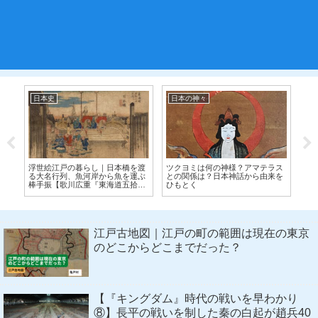
日本史
日本の神々
古
牛
浮世絵江戸の暮らし｜日本橋を渡
ツクヨミは何の神様？アマテラス
江
益
る大名行列、魚河岸から魚を運ぶ
との関係は？日本神話から由来を
園
生
棒手振【歌川広重『東海道五拾三
ひもとく
地
次之内 日本橋 朝之景』保永堂
版】
江戸古地図｜江戸の町の範囲は現在の東京
のどこからどこまでだった？
【『キングダム』時代の戦いを早わかり
⑧】長平の戦いを制した秦の白起が趙兵40