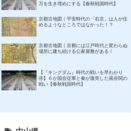
万を生き埋めにする【春秋戦国時代】
京都古地図｜平安時代の「右京」は人が住
めるようなところではなかった！？
京都古地図｜京都には江戸時代と変わらぬ
場所に建ち続ける公家屋敷がある！
【『キングダム』時代の戦いを早わかり
④】６か国合従軍と秦が激突した函谷関の
戦い【春秋戦国時代】