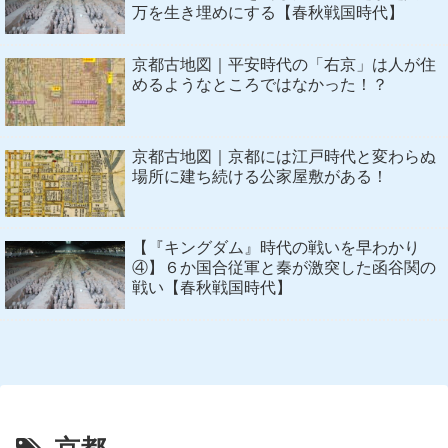
万を生き埋めにする【春秋戦国時代】
京都古地図｜平安時代の「右京」は人が住
めるようなところではなかった！？
京都古地図｜京都には江戸時代と変わらぬ
場所に建ち続ける公家屋敷がある！
【『キングダム』時代の戦いを早わかり
④】６か国合従軍と秦が激突した函谷関の
戦い【春秋戦国時代】