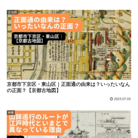
古地図
京都市下京区・東山区｜正面通の由来は？いったいなん
の正面？【京都古地図】
2023.07.03
神事