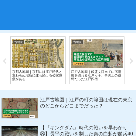
古地図
古地図
日
橋
京都古地図｜京都には江戸時代と
江戸古地図｜飯盛女目当てに宿場
ツ
プ
変わらぬ場所に建ち続ける公家屋
町を訪れる江戸っ子、事実上の遊
と
敷がある！
郭だった江戸四宿
ひ
江戸古地図｜江戸の町の範囲は現在の東京
のどこからどこまでだった？
【『キングダム』時代の戦いを早わかり
⑧】長平の戦いを制した秦の白起が趙兵40