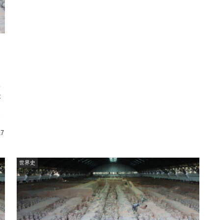
・
後
ま
に
17
世界史