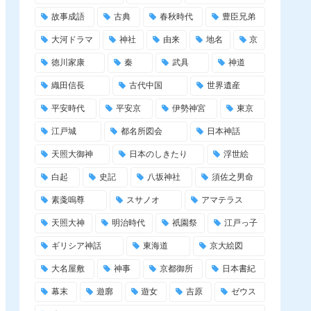
故事成語
古典
春秋時代
豊臣兄弟
大河ドラマ
神社
由来
地名
京
徳川家康
秦
武具
神道
織田信長
古代中国
世界遺産
平安時代
平安京
伊勢神宮
東京
江戸城
都名所図会
日本神話
天照大御神
日本のしきたり
浮世絵
白起
史記
八坂神社
須佐之男命
素戔嗚尊
スサノオ
アマテラス
天照大神
明治時代
祇園祭
江戸っ子
ギリシア神話
東海道
京大絵図
大名屋敷
神事
京都御所
日本書紀
幕末
遊廓
遊女
吉原
ゼウス