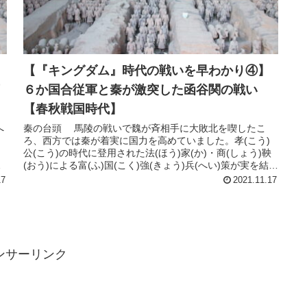
【『キングダム』時代の戦いを早わかり④】
６か国合従軍と秦が激突した函谷関の戦い
【春秋戦国時代】
へ
秦の台頭 馬陵の戦いで魏が斉相手に大敗北を喫したこ
ろ、西方では秦が着実に国力を高めていました。孝(こう)
公(こう)の時代に登用された法(ほう)家(か)・商(しょう)鞅
し
(おう)による富(ふ)国(こく)強(きょう)兵(へい)策が実を結
び、一大...
17
2021.11.17
ンサーリンク