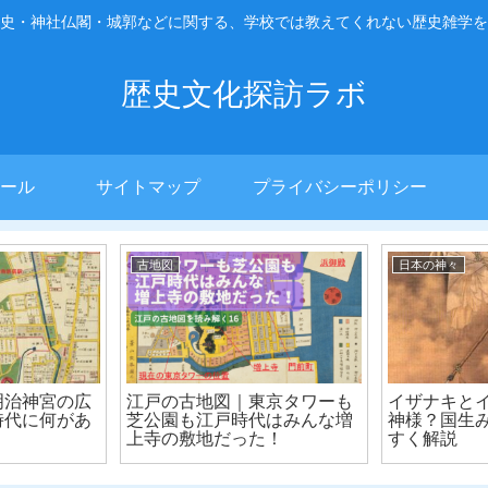
史・神社仏閣・城郭などに関する、学校では教えてくれない歴史雑学を
歴史文化探訪ラボ
ール
サイトマップ
プライバシーポリシー
古地図
日本の神々
明治神宮の広
江戸の古地図｜東京タワーも
イザナキと
時代に何があ
芝公園も江戸時代はみんな増
神様？国生
上寺の敷地だった！
すく解説