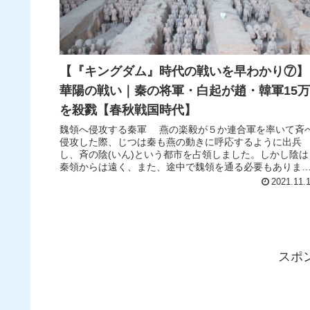
【『キングダム』時代の戦いを早わかり⑦】
華陽の戦い｜秦の将軍・白起が趙・韓軍15万
を殺戮【春秋戦国時代】
魏領へ侵攻する秦軍 燕の楽毅が５か連合軍を率いて斉
侵攻した際、じつは秦も燕の動きに呼応するように出兵
し、斉の陰(いん)という都市を占領しました。しかし陰は
秦領からは遠く、また、途中で魏領を通る必要もありま
た。 秦の昭王は秦領と陰を連...
2021.11.
スポ