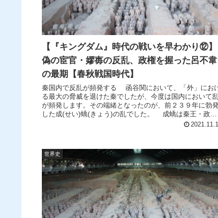
【『キングダム』時代の戦いを早わかり⑫】
偽の宦官・嫪毐の反乱、政権を握った呂不韋
の最期【春秋戦国時代】
秦国内で反乱が頻発する 函谷関において、「外」にお
る最大の脅威を退けた秦でしたが、今度は国内において
が頻発します。その端緒となったのが、前２３９年に勃
した成(せい)蟜(きょう)の乱でした。 成蟜は秦王・政の
弟にあたり、長(ちょう)...
2021.11.
世界史