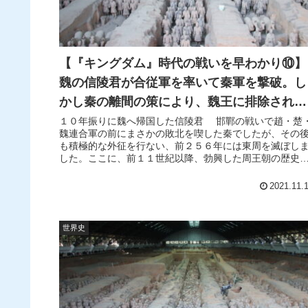
【『キングダム』時代の戦いを早わかり⑩】
魏の信陵君が合従軍を率いて秦軍を撃破。し
かし秦の離間の策により、魏王に排除される
【春秋戦国時代】
１０年振りに魏へ帰国した信陵君 邯鄲の戦いで趙・楚
魏連合軍の前にまさかの敗北を喫した秦でしたが、その
も積極的な外征を行ない、前２５６年には東周を滅ぼし
した。ここに、前１１世紀以降、勃興した周王朝の歴史
幕が下りました。 一方、邯鄲...
2021.11.
世界史