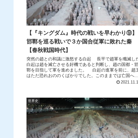
【『キングダム』時代の戦いを早わかり⑨】
邯鄲を巡る戦いで３か国合従軍に敗れた秦
【春秋戦国時代】
突然の趙との和議に激怒する白起 長平で趙軍を殲滅し
白起は趙を滅亡させる好機であると判断し、趙の国都・
鄲を目指して軍を進めました。 白起の進軍を前に、趙
はただ恐れおののくばかりでした。このままでは亡国へ
道を歩むのみ。そこで趙王は重...
2021.11.
世界史