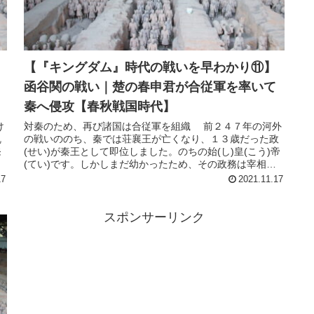
【『キングダム』時代の戦いを早わかり⑪】
函谷関の戦い｜楚の春申君が合従軍を率いて
秦へ侵攻【春秋戦国時代】
け
対秦のため、再び諸国は合従軍を組織 前２４７年の河外
乱
の戦いののち、秦では荘襄王が亡くなり、１３歳だった政
発
(せい)が秦王として即位しました。のちの始(し)皇(こう)帝
(てい)です。しかしまだ幼かったため、その政務は宰相で
ある呂(りょ)不(ふ...
17
2021.11.17
スポンサーリンク