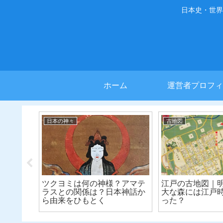
日本史・世界
ホーム
運営者プロフィ
日本の神々
古地図
華街・池
ツクヨミは何の神様？アマテ
江戸の古地図｜
山野だら
ラスとの関係は？日本神話か
大な森には江戸
発展を願
ら由来をひもとく
った？
したのは