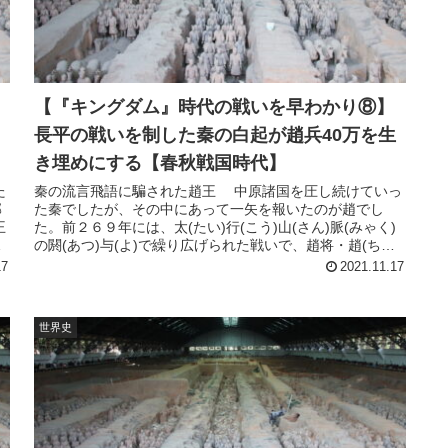
【『キングダム』時代の戦いを早わかり⑧】
長平の戦いを制した秦の白起が趙兵40万を生
き埋めにする【春秋戦国時代】
た
秦の流言飛語に騙された趙王 中原諸国を圧し続けていっ
邯
た秦でしたが、その中にあって一矢を報いたのが趙でし
王
た。前２６９年には、太(たい)行(こう)山(さん)脈(みゃく)
の
の閼(あつ)与(よ)で繰り広げられた戦いで、趙将・趙(ちょ
う)奢(しょ)が...
17
2021.11.17
世界史