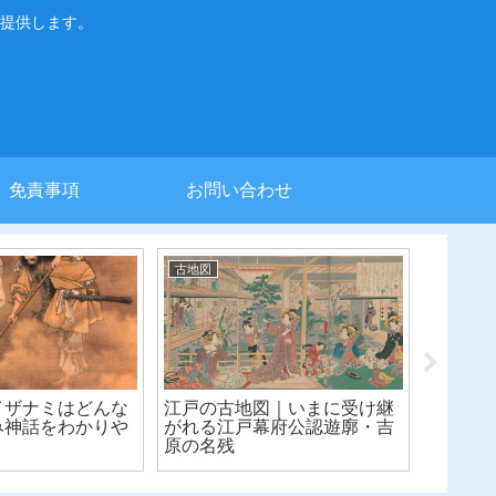
提供します。
免責事項
お問い合わせ
古地図
古地図
イザナミはどんな
江戸の古地図｜いまに受け継
江戸の
み神話をわかりや
がれる江戸幕府公認遊廓・吉
残る神
原の名残
由来は