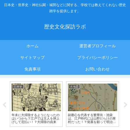
日本史・世界史・神社仏閣・城郭などに関する、学校では教えてくれない歴史
雑学を提供します。
歴史文化探訪ラボ
ホーム
運営者プロフィール
サイトマップ
プライバシーポリシー
免責事項
お問い合わせ
日本史
古地図
古
ば
年末に大掃除するようになったの
副都心を代表する繁華街・池袋
京
京
はいつから？江戸では主人を胴上
は、江戸時代には山野だらけの寒
の
げして厄払い！？大掃除の由来
村だった！？発展を願って明治時
代に招致したのはなんと監獄！！