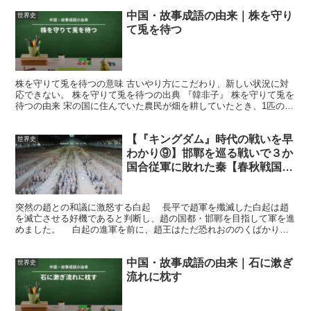
中国・故事成語の由来｜株を守り
世界史
て兎を待つ
株を守りて兎を待つの意味 古いやり方にこだわり、新しい状況に対
応できない。 株を守りて兎を待つの出典 『韓非子』 株を守りて兎を
待つの由来 宋の国に住んでいた農民が畑を耕していたとき、1匹の兎
が突然飛び出してくるや、切り株にぶつかって死んで...
【『キングダム』時代の戦いを早
世界史
わかり⑨】邯鄲を巡る戦いで３か
国合従軍に敗れた秦【春秋戦国時
代】
突然の趙との和議に激怒する白起 長平で趙軍を殲滅した白起は趙
を滅亡させる好機であると判断し、趙の国都・邯鄲を目指して軍を進
めました。 白起の進軍を前に、趙王はただ恐れおののくばかりで
した。このままでは亡国への道を歩むのみ。そこで趙王は重...
中国・故事成語の由来｜石に漱ぎ
世界史
流れに枕す