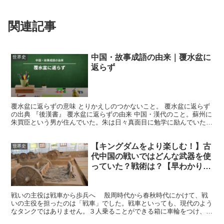
関連記事
中国・故事成語の由来｜覆水盆に
世界史
返らず
覆水盆に返らずの意味 とりかえしのつかないこと。 覆水盆に返らず
の出典 『後漢書』 覆水盆に返らずの由来 中国・漢代のこと。蘇州に
朱買臣という男が住んでいた。朱は日々真面目に勉学に励んでいた
が、その生活は貧しいものだった。あるとき、妻がその...
【キングダムをより楽しむ！】古
世界史
代中国の戦いではどんな武器を使
っていた？戦術は？【早わかり解
説！】
戦いの主役は戦車から歩兵へ 殷周時代から春秋時代にかけて、戦
いの主役を担ったのは「戦車」でした。戦車といっても、現代のよう
なタンクではありません。３人乗ることができる箱に車輪をつけ、そ
れを馬にひかせたのです。 軍の隊列は戦車を中心に編成さ...