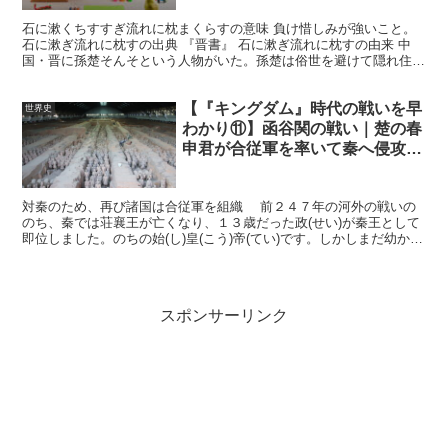
石に漱くちすすぎ流れに枕まくらすの意味 負け惜しみが強いこと。
石に漱ぎ流れに枕すの出典 『晋書』 石に漱ぎ流れに枕すの由来 中
国・晋に孫楚そんそという人物がいた。孫楚は俗世を避けて隠れ住む
生活をたとえるべく、「石に枕し流れに漱ぐ」と言おう...
【『キングダム』時代の戦いを早
世界史
わかり⑪】函谷関の戦い｜楚の春
申君が合従軍を率いて秦へ侵攻
【春秋戦国時代】
対秦のため、再び諸国は合従軍を組織 前２４７年の河外の戦いの
のち、秦では荘襄王が亡くなり、１３歳だった政(せい)が秦王として
即位しました。のちの始(し)皇(こう)帝(てい)です。しかしまだ幼かっ
たため、その政務は宰相である呂(りょ)不(ふ...
スポンサーリンク