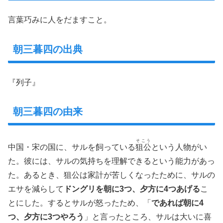
言葉巧みに人をだますこと。
朝三暮四の出典
『列子』
朝三暮四の由来
そこう
中国・宋の国に、サルを飼っている
狙公
という人物がい
た。彼には、サルの気持ちを理解できるという能力があっ
た。あるとき、狙公は家計が苦しくなったために、サルの
エサを減らして
ドングリを朝に3つ、夕方に4つあげる
こ
とにした。するとサルが怒ったため、「
であれば朝に4
つ、夕方に3つやろう
」と言ったところ、サルは大いに喜