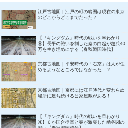
江戸古地図｜江戸の町の範囲は現在の東京
のどこからどこまでだった？
【『キングダム』時代の戦いを早わかり
⑧】長平の戦いを制した秦の白起が趙兵40
万を生き埋めにする【春秋戦国時代】
京都古地図｜平安時代の「右京」は人が住
めるようなところではなかった！？
京都古地図｜京都には江戸時代と変わらぬ
場所に建ち続ける公家屋敷がある！
【『キングダム』時代の戦いを早わかり
④】６か国合従軍と秦が激突した函谷関の
戦い【春秋戦国時代】