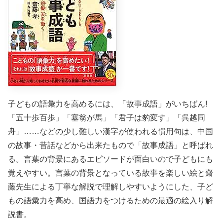
子どもの語彙力を高めるには、「故事成語」がいちばん!
「五十歩百歩」「塞翁が馬」「君子は豹変す」「呉越同
舟」……などの少し難しい漢字が使われる慣用句は、中国
の故事・昔話などから出来たもので「故事成語」と呼ばれ
る。言葉の背景にあるエピソードが面白いので子どもにも
覚えやすい。言葉の背景となっている故事を楽しい絵と齋
藤先生による丁寧な解説で理解しやすいようにした、子ど
もの語彙力を高め、国語力をつけるための最適の絵入り解
説書。